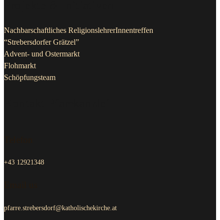
Projekte & Initiativen
Nachbarschaftliches ReligionslehrerInnentreffen
“Strebersdorfer Grätzel”
Advent- und Ostermarkt
Flohmarkt
Schöpfungsteam
Kontakt Pfarrkanzlei
Telefon
+43 12921348
Email us
pfarre.strebersdorf@katholischekirche.at