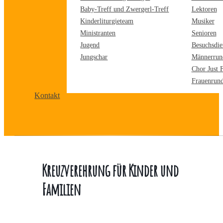
Baby-Treff und Zwergerl-Treff
Lektoren
Kinderliturgieteam
Musiker
Ministranten
Senioren
Jugend
Besuchsdie
Jungschar
Männerrun
Chor Just 
Frauenrun
Kontakt
Kreuzverehrung für Kinder und
Familien