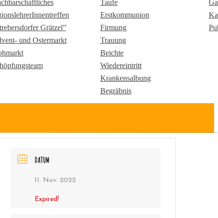
chbarschaftliches
Taufe
Ga
gionslehrerInnentreffen
Erstkommunion
Ka
trebersdorfer Grätzel”
Firmung
Pu
vent- und Ostermarkt
Trauung
ohmarkt
Beichte
höpfungsteam
Wiedereintritt
Krankensalbung
Begräbnis
DATUM
11. Nov. 2022
Expired!