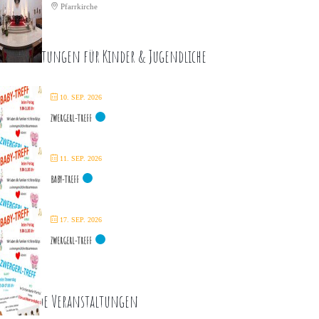
Pfarrkirche
eranstaltungen für Kinder & Jugendliche
10. SEP. 2026
ZWERGERL-TREFF
11. SEP. 2026
BABY-TREFF
17. SEP. 2026
ZWERGERL-TREFF
ommende Veranstaltungen