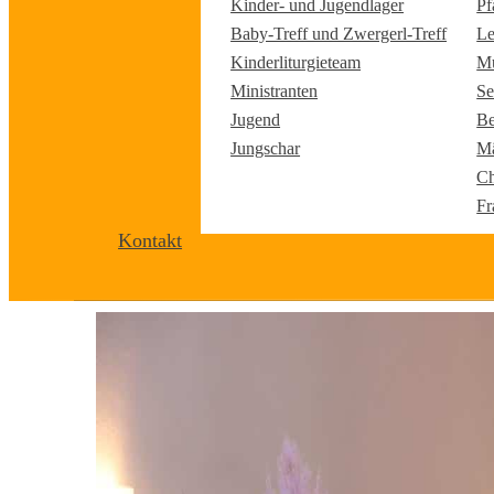
Kinder- und Jugendlager
Pf
Baby-Treff und Zwergerl-Treff
Le
Kinderliturgieteam
Mu
Ministranten
Se
Jugend
Be
Jungschar
Mä
Ch
Fr
Kontakt