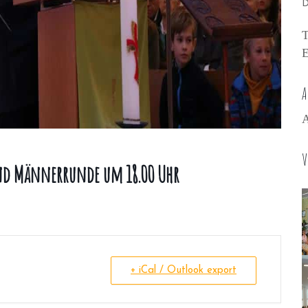
D
T
E
A
A
V
nd Männerrunde um 18.00 Uhr
+ iCal / Outlook export