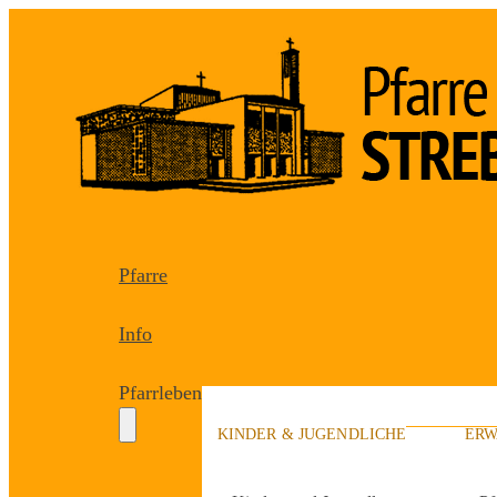
Pfarre
Info
Pfarrleben
KINDER & JUGENDLICHE
ERW