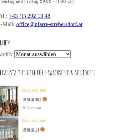
ienstag und Freitag 09.00 – 11.00 Uhr
el.:
+43 (1) 292 13 48
-Mail:
office@pfarre-strebersdorf.at
rchiv
rchiv
eranstaltungen für Erwachsene & Senioren
10. AUG. 2026
SENIORENRUNDE
Pfarrheim
10. AUG. 2026
SENIORENCLUB