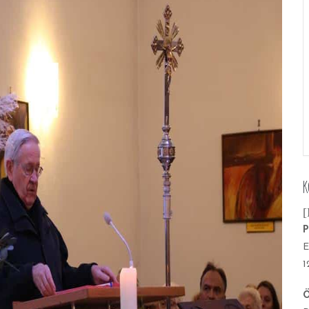
K
[
P
E
1
Ö