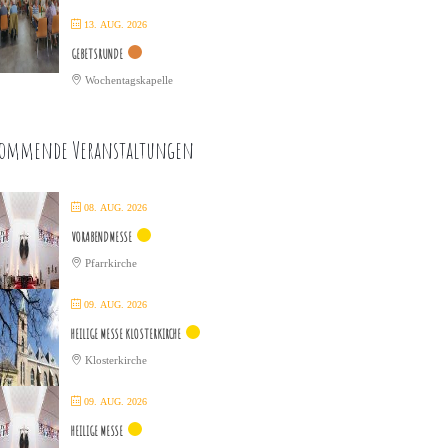
13. AUG. 2026
GEBETSRUNDE
Wochentagskapelle
ommende Veranstaltungen
08. AUG. 2026
VORABENDMESSE
Pfarrkirche
09. AUG. 2026
HEILIGE MESSE KLOSTERKIRCHE
Klosterkirche
09. AUG. 2026
HEILIGE MESSE