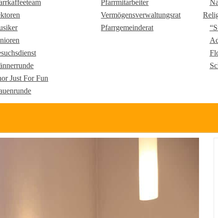
arrkaffeeteam
Pfarrmitarbeiter
Na
ktoren
Vermögensverwaltungsrat
Reli
siker
Pfarrgemeinderat
“S
nioren
Ad
suchsdienst
Fl
nnerrunde
Sc
or Just For Fun
auenrunde