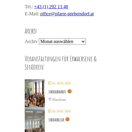
Tel.:
+43 (1) 292 13 48
E-Mail:
office@pfarre-strebersdorf.at
Archiv
Archiv
Veranstaltungen für Erwachsene &
Senioren
10. AUG. 2026
SENIORENRUNDE
Pfarrheim
10. AUG. 2026
SENIORENCLUB