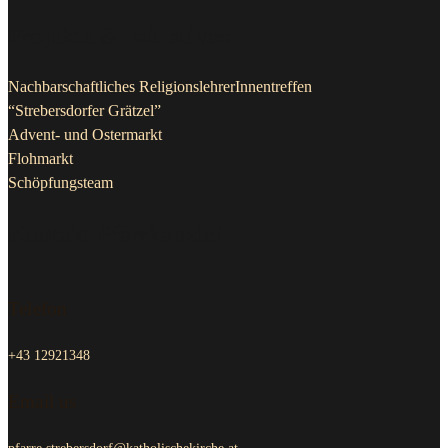
Projekte & Initiativen
Nachbarschaftliches ReligionslehrerInnentreffen
“Strebersdorfer Grätzel”
Advent- und Ostermarkt
Flohmarkt
Schöpfungsteam
Kontakt Pfarrkanzlei
Telefon
+43 12921348
Email us