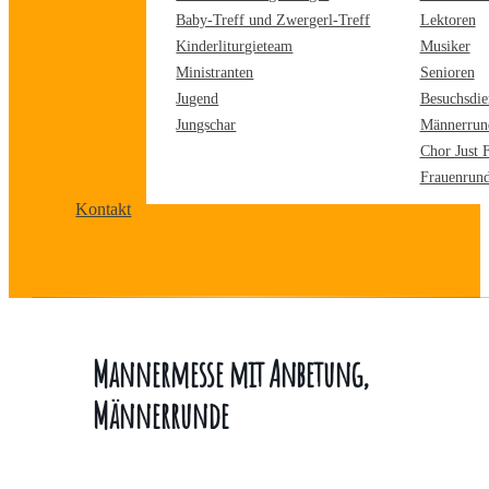
Baby-Treff und Zwergerl-Treff
Lektoren
Kinderliturgieteam
Musiker
Ministranten
Senioren
Jugend
Besuchsdie
Jungschar
Männerrun
Chor Just 
Frauenrun
Kontakt
Mannermesse mit Anbetung,
Männerrunde