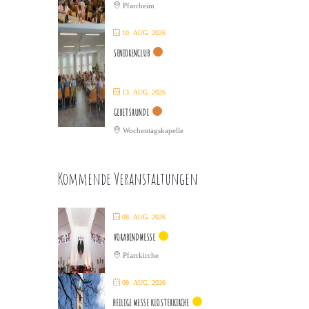
Pfarrheim
10. AUG. 2026
SENIORENCLUB
13. AUG. 2026
GEBETSRUNDE
Wochentagskapelle
Kommende Veranstaltungen
08. AUG. 2026
VORABENDMESSE
Pfarrkirche
09. AUG. 2026
HEILIGE MESSE KLOSTERKIRCHE