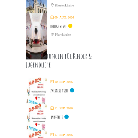
Klosterkirche
09. AUG. 2026
HEILIGE MESSE
Pfarrkirche
Veranstaltungen für Kinder &
Jugendliche
10. SEP. 2026
ZWERGERL-TREFF
11. SEP. 2026
BABY-TREFF
17. SEP. 2026