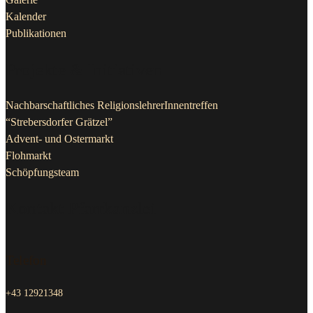
Kalender
Publikationen
Projekte & Initiativen
Nachbarschaftliches ReligionslehrerInnentreffen
“Strebersdorfer Grätzel”
Advent- und Ostermarkt
Flohmarkt
Schöpfungsteam
Kontakt Pfarrkanzlei
Telefon
+43 12921348