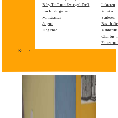
Baby-Treff und Zwergerl-Treff
Lektoren
Kinderliturgieteam
Musiker
Ministranten
Senioren
Jugend
Besuchsdie
Jungschar
Männerrun
Chor Just 
Frauenrun
Kontakt