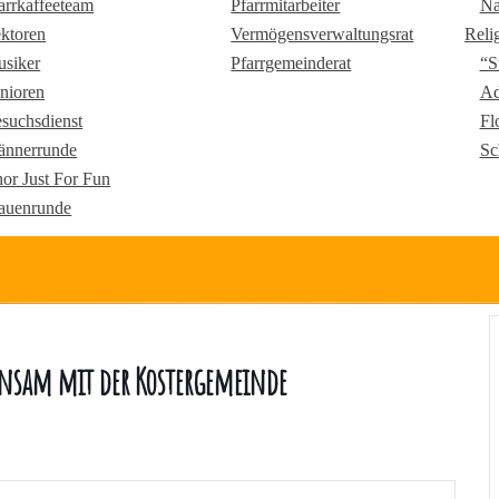
arrkaffeeteam
Pfarrmitarbeiter
Na
ktoren
Vermögensverwaltungsrat
Reli
siker
Pfarrgemeinderat
“S
nioren
Ad
suchsdienst
Fl
nnerrunde
Sc
or Just For Fun
auenrunde
insam mit der Kostergemeinde