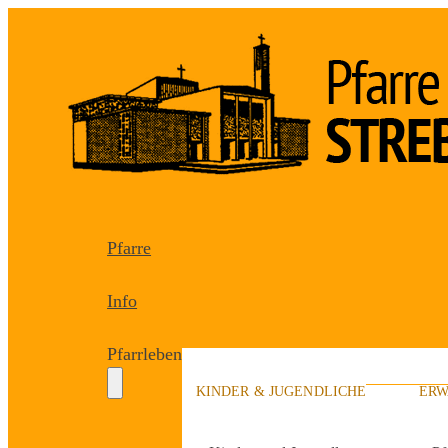
Pfarre
Info
Pfarrleben
KINDER & JUGENDLICHE
ERW