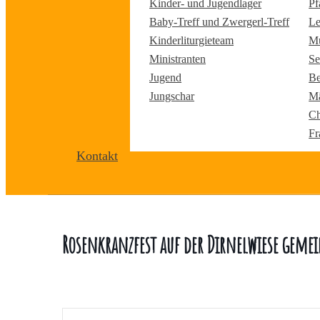
Kinder- und Jugendlager
Pf
Baby-Treff und Zwergerl-Treff
Le
Kinderliturgieteam
Mu
Ministranten
Se
Jugend
Be
Jungschar
Mä
Ch
Fr
Kontakt
Rosenkranzfest auf der Dirnelwiese geme