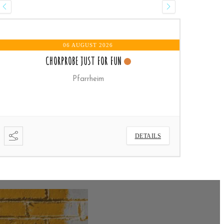
06 AUGUST 2026
0
CHORPROBE JUST FOR FUN
Pfarrheim
DETAILS