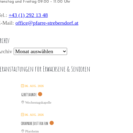
ienstag und Freitag 09.00 – 11.00 Uhr
el.:
+43 (1) 292 13 48
-Mail:
office@pfarre-strebersdorf.at
rchiv
rchiv
eranstaltungen für Erwachsene & Senioren
06. AUG. 2026
GEBETSRUNDE
Wochentagskapelle
06. AUG. 2026
CHORPROBE JUST FOR FUN
Pfarrheim