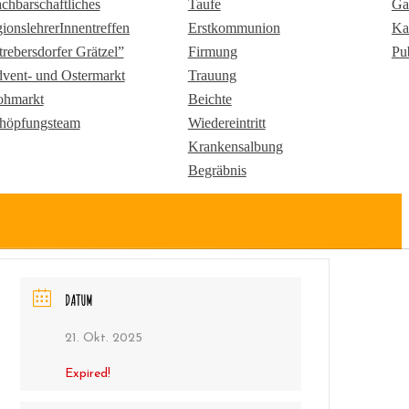
chbarschaftliches
Taufe
Ga
gionslehrerInnentreffen
Erstkommunion
Ka
trebersdorfer Grätzel”
Firmung
Pu
vent- und Ostermarkt
Trauung
ohmarkt
Beichte
höpfungsteam
Wiedereintritt
Krankensalbung
Begräbnis
DATUM
21. Okt. 2025
Expired!