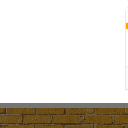
06 AUGUST 2026
GEBETSRUNDE
Wochentagskapelle
DETAILS
G