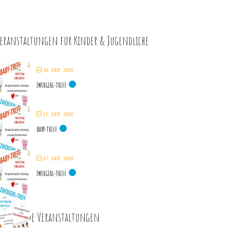
eranstaltungen für Kinder & Jugendliche
10. SEP. 2026
ZWERGERL-TREFF
11. SEP. 2026
BABY-TREFF
17. SEP. 2026
ZWERGERL-TREFF
ommende Veranstaltungen