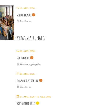
10. AUG. 2026
SENIORENRUNDE
Pfarrheim
ommende Veranstaltungen
06. AUG. 2026
GEBETSRUNDE
Wochentagskapelle
06. AUG. 2026
CHORPROBE JUST FOR FUN
Pfarrheim
07. AUG. 2026
- 16. OKT. 2026
WORTGOTTESDIENST