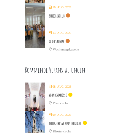
10. AUG. 2026
SENIORENCLUB
13. AUG. 2026
GEBETSRUNDE
Wochentagskapelle
Kommende Veranstaltungen
08. AUG. 2026
VORABENDMESSE
Pfarrkirche
09. AUG. 2026
HEILIGE MESSE KLOSTERKIRCHE
Klosterkirche