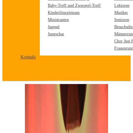
Baby-Treff und Zwergerl-Treff
Lektoren
Kinderliturgieteam
Musiker
Ministranten
Senioren
Jugend
Besuchsdie
Jungschar
Männerrun
Chor Just 
Frauenrun
Kontakt