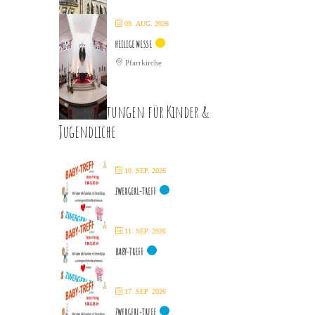
09. AUG. 2026
HEILIGE MESSE
Pfarrkirche
Veranstaltungen für Kinder &
Jugendliche
10. SEP. 2026
ZWERGERL-TREFF
11. SEP. 2026
BABY-TREFF
17. SEP. 2026
ZWERGERL-TREFF