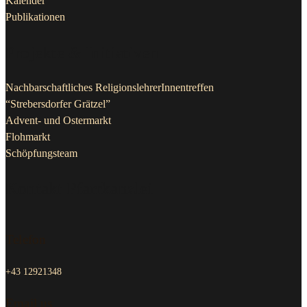
Kalender
Publikationen
Projekte & Initiativen
Nachbarschaftliches ReligionslehrerInnentreffen
“Strebersdorfer Grätzel”
Advent- und Ostermarkt
Flohmarkt
Schöpfungsteam
Kontakt Pfarrkanzlei
Telefon
+43 12921348
Email us