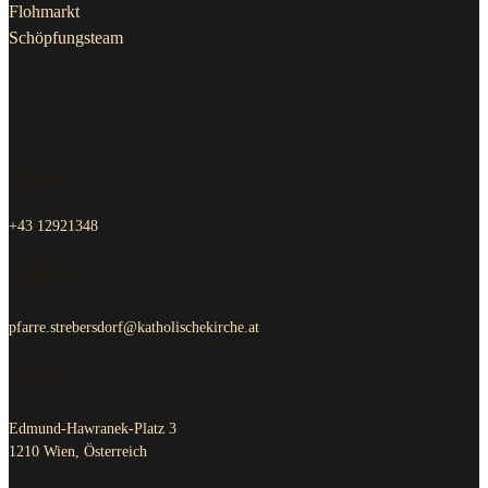
Flohmarkt
Schöpfungsteam
Kontakt Pfarrkanzlei
Telefon
+43 12921348
Email us
pfarre.strebersdorf@katholischekirche.at
Adresse
Edmund-Hawranek-Platz 3
1210 Wien, Österreich