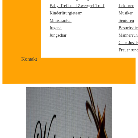
Baby-Treff und Zwergerl-Treff
Lektoren
Kinderliturgieteam
Musiker
Ministranten
Senioren
Jugend
Besuchsdie
Jungschar
Männerrun
Chor Just 
Frauenrun
Kontakt