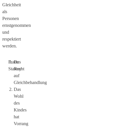
Gleichheit
als
Personen
ernstgenommen
und
respektiert
werden.
Franz
Das
Stastny
Recht
auf
Gleichbehandlung
Das
Wohl
des
Kindes
hat
Vorrang