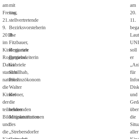
am
mit
am
Freitag,
uns:
20.
21.
stellvertretende
11.
9.
Bezirksvorsteherin
bega
2018
Ilse
Laut
im
Fitzbauer,
UN
Kindergarten
Regionale
soll
Roggegasse.
Betriebsleiterin
er
Dabei
Gabriele
„Anl
standen
Schillhab,
für
natürlich
Provinzökonom
Info
die
Walter
Disk
Kinder
Kröner,
und
der
die
Ged
teilnehmenden
beiden
über
Bildungsinstitutionen
Mitiniatorinnen
die
und
des
Situ
die
„Strebersdorfer
aller