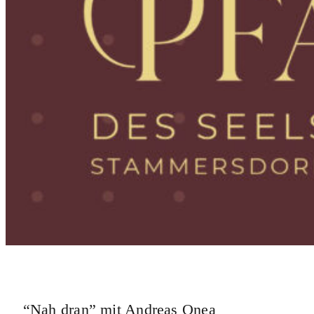
“Nah dran” mit Andreas Onea