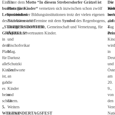
Ein
Als
Unter dem
Motto
“In diesem Strebersdorfer Grätzel ist
Der
Die
buntes
Ehrengäste
Platz für Kinder“
vernetzen sich inzwischen schon zwölf
Wel
Kin
Lebenszeichen
sprachen
Strebersdorfer Bildungsinstitutionen trotz der vielen eigenen
auc
ber
des
Bezirksvorsteher
Aktivitäten und Termine mit dem
Symbol
des Regenbogens,
„Int
auf
„STREBERSDORFER
Georg
als Zeichen der Vielfalt, Gemeinschaft und Vernetzung, für
Tag
4
GRÄTZELS“
Papai
die ihnen anvertrauten Kinder.
der
Prin
in
und
Kind
dem
Bischofsvikar
wird
Platz
Mag.
in
für
Dariusz
Deut
alle
Schutzki
und
Kinder
Grußworte
Öste
ist,
an
am
gab
die
20.
es
Kinder
9.,
beim
und
von
schon
Eltern.
den
5.
Weiters
Vere
WELTKINDERTAGSFEST
feierten
Nati