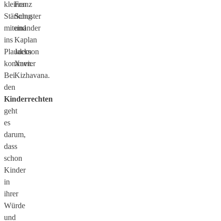
kleinen
Franz
Stärkung
Schuster
miteinander
und
ins
Kaplan
Plaudern
Jackson
kommen.
Xavier
Bei
Kizhavana.
den
Kinderrechten
geht
es
darum,
dass
schon
Kinder
in
ihrer
Würde
und