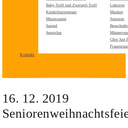
Baby-Treff und Zwergerl-Treff
Lektoren
Kinderliturgieteam
Musiker
Ministranten
Senioren
Jugend
Besuchsdie
Jungschar
Männerrun
Chor Just 
Frauenrun
Kontakt
16. 12. 2019
Seniorenweihnachtsfei