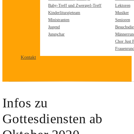
Baby-Treff und Zwergerl-Treff
Lektoren
Kinderliturgieteam
Musiker
Ministranten
Senioren
Jugend
Besuchsdie
Jungschar
Männerrun
Chor Just 
Frauenrun
Kontakt
Infos zu
Gottesdiensten ab