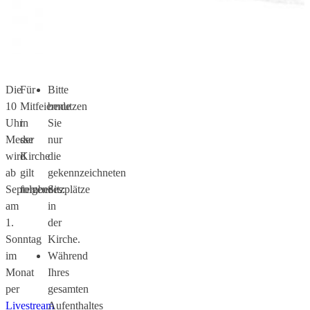
Die
Für
Bitte
10
Mitfeiernde
benutzen
Uhr
in
Sie
Messe
der
nur
wird
Kirche
die
ab
gilt
gekennzeichneten
September
folgendes:
Sitzplätze
am
in
1.
der
Sonntag
Kirche.
im
Während
Monat
Ihres
per
gesamten
Livestream
Aufenthaltes