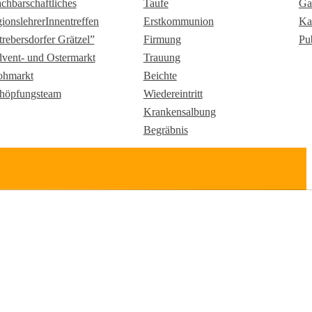
chbarschaftliches
Taufe
Ga
gionslehrerInnentreffen
Erstkommunion
Ka
trebersdorfer Grätzel”
Firmung
Pu
vent- und Ostermarkt
Trauung
ohmarkt
Beichte
höpfungsteam
Wiedereintritt
Krankensalbung
Begräbnis