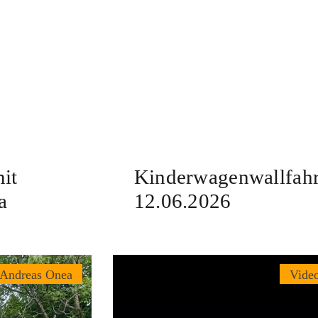
it
Kinderwagenwallfahr
a
12.06.2026
 Andreas Onea
Vide