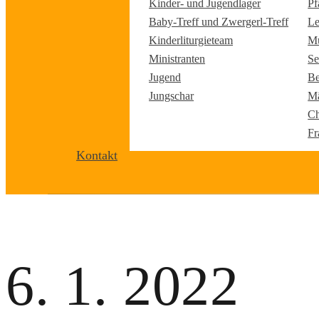
Kinder- und Jugendlager
Pf
Baby-Treff und Zwergerl-Treff
Le
Kinderliturgieteam
Mu
Ministranten
Se
Jugend
Be
Jungschar
Mä
Ch
Fr
Kontakt
6. 1. 2022