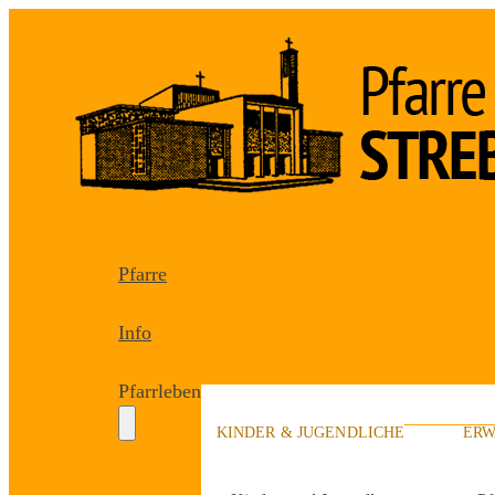
Pfarre
Info
Pfarrleben
KINDER & JUGENDLICHE
ERW