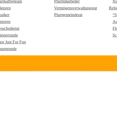
arrkaffeeteam
Pfarrmitarbeiter
Na
ktoren
Vermögensverwaltungsrat
Reli
siker
Pfarrgemeinderat
“S
nioren
Ad
suchsdienst
Fl
nnerrunde
Sc
or Just For Fun
auenrunde