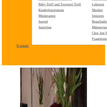
Baby-Treff und Zwergerl-Treff
Lektoren
Kinderliturgieteam
Musiker
Ministranten
Senioren
Jugend
Besuchsdie
Jungschar
Männerrun
Chor Just 
Frauenrun
Kontakt