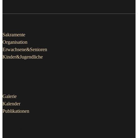
Pfarrleben
Sakramente
Organisation
Erwachsene&Senioren
Kinder&Jugendliche
Aktuelles
Galerie
Kalender
Publikationen
Projekte & Initiativen
Nachbarschaftliches ReligionslehrerInnentreffen