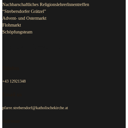
“Strebersdorfer Grätzel”
Advent- und Ostermarkt
Flohmarkt
Schöpfungsteam
Kontakt Pfarrkanzlei
Telefon
+43 12921348
Email us
pfarre.strebersdorf@katholischekirche.at
Adresse
Edmund-Hawranek-Platz 3