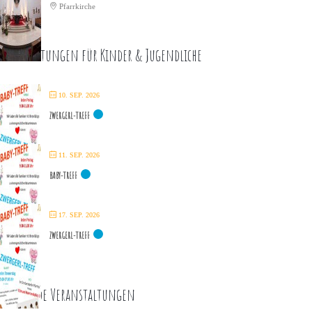
Pfarrkirche
eranstaltungen für Kinder & Jugendliche
10. SEP. 2026
ZWERGERL-TREFF
11. SEP. 2026
BABY-TREFF
17. SEP. 2026
ZWERGERL-TREFF
ommende Veranstaltungen