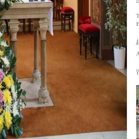
D
T
E
A
A
V