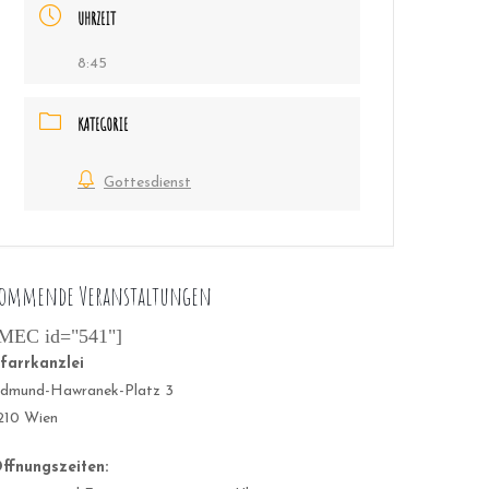
UHRZEIT
8:45
KATEGORIE
Gottesdienst
ommende Veranstaltungen
MEC id="541"]
farrkanzlei
dmund-Hawranek-Platz 3
210 Wien
ffnungszeiten: