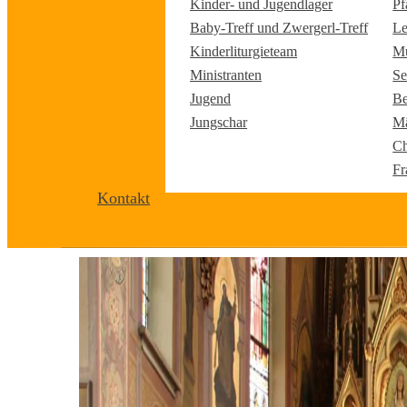
Kinder- und Jugendlager
Pf
Baby-Treff und Zwergerl-Treff
Le
Kinderliturgieteam
Mu
Ministranten
Se
Jugend
Be
Jungschar
Mä
Ch
Fr
Kontakt