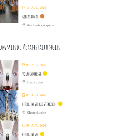
13. AUG. 2026
GEBETSRUNDE
Wochentagskapelle
ommende Veranstaltungen
08. AUG. 2026
VORABENDMESSE
Pfarrkirche
09. AUG. 2026
HEILIGE MESSE KLOSTERKIRCHE
Klosterkirche
09. AUG. 2026
HEILIGE MESSE