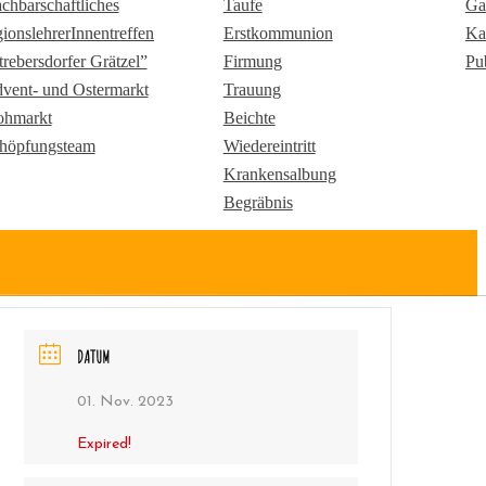
chbarschaftliches
Taufe
Ga
gionslehrerInnentreffen
Erstkommunion
Ka
trebersdorfer Grätzel”
Firmung
Pu
vent- und Ostermarkt
Trauung
ohmarkt
Beichte
höpfungsteam
Wiedereintritt
Krankensalbung
Begräbnis
DATUM
01. Nov. 2023
Expired!