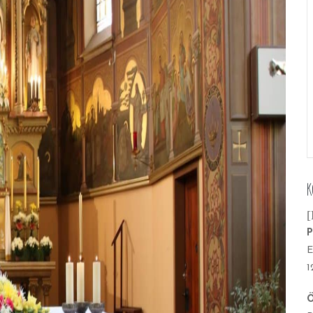
K
[
P
E
1
Ö