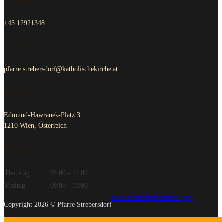
+43 12921348
Email us
pfarre.strebersdorf@katholischekirche.at
Adresse
Edmund-Hawranek-Platz 3
1210 Wien, Österreich
Zeiten
Dienstag
09:00 - 11:00
Freitag
09:00 - 11:00
Datenschutz
Impressum
Login
Copyright 2026 © Pfarre Strebersdorf