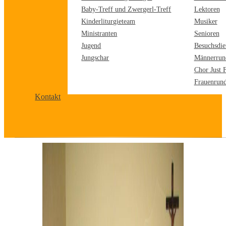
Baby-Treff und Zwergerl-Treff
Lektoren
Kinderliturgieteam
Musiker
Ministranten
Senioren
Jugend
Besuchsdie
Jungschar
Männerrun
Chor Just 
Frauenrun
Kontakt