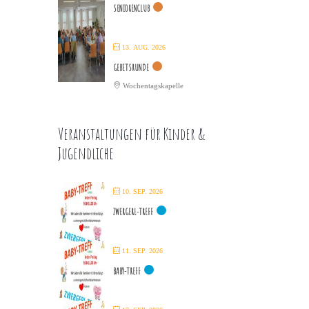
SENIORENCLUB
13. AUG. 2026
GEBETSRUNDE
Wochentagskapelle
Veranstaltungen für Kinder &
Jugendliche
10. SEP. 2026
ZWERGERL-TREFF
11. SEP. 2026
BABY-TREFF