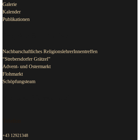
Galerie
Kalender
Publikationen
Projekte & Initiativen
Nachbarschaftliches ReligionslehrerInnentreffen
“Strebersdorfer Grätzel”
Advent- und Ostermarkt
Flohmarkt
Schöpfungsteam
Kontakt Pfarrkanzlei
Telefon
+43 12921348