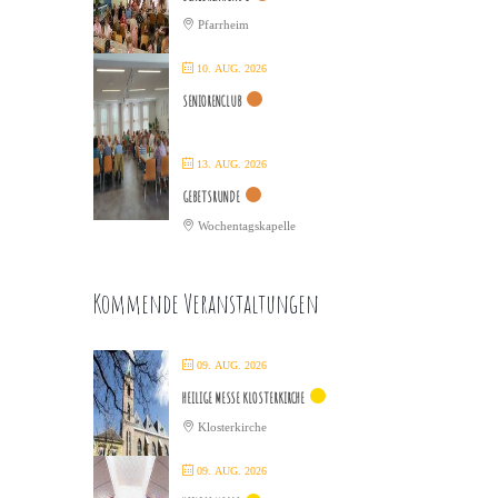
Pfarrheim
10. AUG. 2026
SENIORENCLUB
13. AUG. 2026
GEBETSRUNDE
Wochentagskapelle
Kommende Veranstaltungen
09. AUG. 2026
HEILIGE MESSE KLOSTERKIRCHE
Klosterkirche
09. AUG. 2026