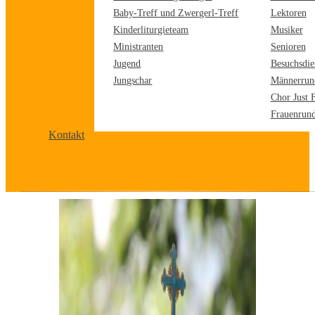
Baby-Treff und Zwergerl-Treff
Lektoren
Kinderliturgieteam
Musiker
Ministranten
Senioren
Jugend
Besuchsdie
Jungschar
Männerrun
Chor Just 
Frauenrun
Kontakt