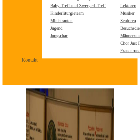
Baby-Treff und Zwergerl-Treff
Lektoren
Kinderliturgieteam
Musiker
Ministranten
Senioren
Jugend
Besuchsdie
Jungschar
Männerrun
Chor Just 
Frauenrun
Kontakt