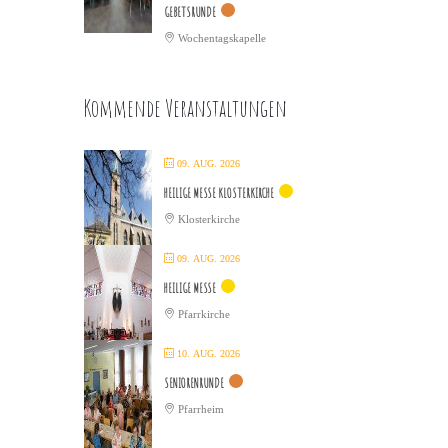
GEBETSRUNDE
Wochentagskapelle
Kommende Veranstaltungen
09. AUG. 2026
HEILIGE MESSE KLOSTERKIRCHE
Klosterkirche
09. AUG. 2026
HEILIGE MESSE
Pfarrkirche
10. AUG. 2026
SENIORENRUNDE
Pfarrheim