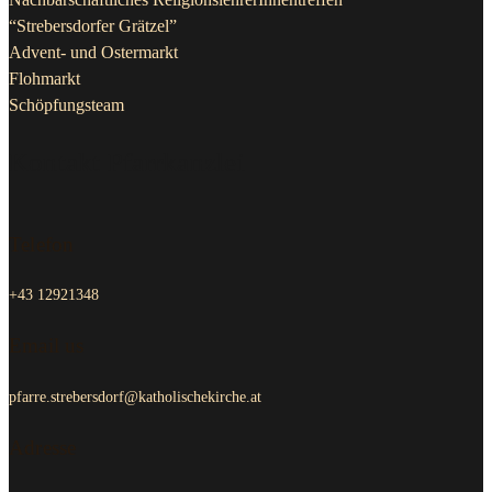
“Strebersdorfer Grätzel”
Advent- und Ostermarkt
Flohmarkt
Schöpfungsteam
Kontakt Pfarrkanzlei
Telefon
+43 12921348
Email us
pfarre.strebersdorf@katholischekirche.at
Adresse