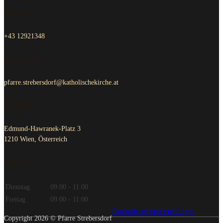
Telefon
+43 12921348
Email us
pfarre.strebersdorf@katholischekirche.at
Adresse
Edmund-Hawranek-Platz 3
1210 Wien, Österreich
Zeiten
Dienstag
09:00 - 11:00
Freitag
09:00 - 11:00
Datenschutz
Impressum
Login
Copyright 2026 © Pfarre Strebersdorf