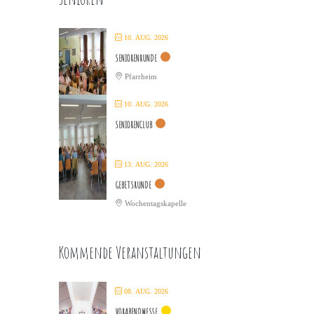
10. AUG. 2026
SENIORENRUNDE
Pfarrheim
10. AUG. 2026
SENIORENCLUB
13. AUG. 2026
GEBETSRUNDE
Wochentagskapelle
Kommende Veranstaltungen
08. AUG. 2026
VORABENDMESSE