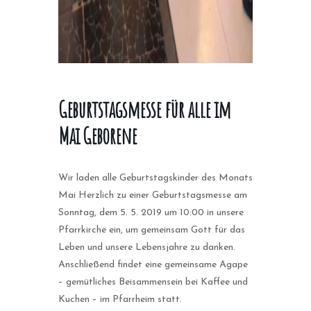
Geburtstagsmesse für alle im
Mai Geborene
Wir laden alle Geburtstagskinder des Monats
Mai Herzlich zu einer Geburtstagsmesse am
Sonntag, dem 5. 5. 2019 um 10:00 in unsere
Pfarrkirche ein, um gemeinsam Gott für das
Leben und unsere Lebensjahre zu danken.
Anschließend findet eine gemeinsame Agape
– gemütliches Beisammensein bei Kaffee und
Kuchen – im Pfarrheim statt.