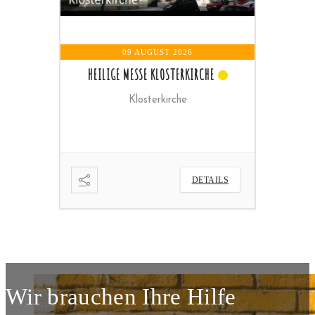
09 AUGUST 2026
RCHE
HEILIGE MESSE
Pfarrkirche
ETAILS
DETAILS
Wir brauchen Ihre Hilfe