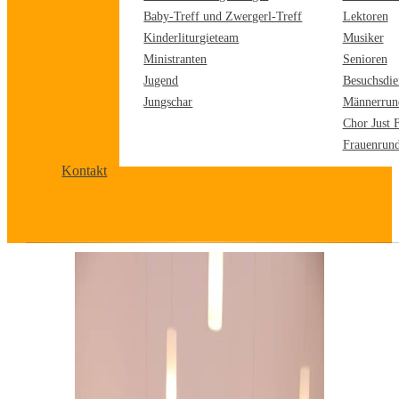
Baby-Treff und Zwergerl-Treff
Lektoren
Kinderliturgieteam
Musiker
Ministranten
Senioren
Jugend
Besuchsdie
Jungschar
Männerrun
Chor Just 
Frauenrun
Kontakt