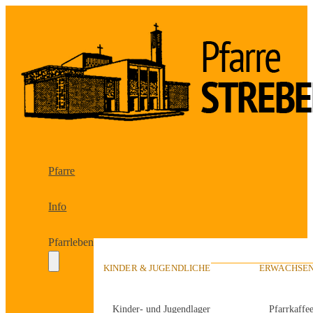
Pfarre
Info
Pfarrleben
KINDER & JUGENDLICHE
ERWACHSEN
Kinder- und Jugendlager
Pfarrkaffe