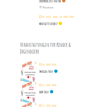
CHORPROBE JUST FOR FUN
Pfarrheim
07. AUG. 2026
- 16. OKT. 2026
WORTGOTTESDIENST
Veranstaltungen für Kinder &
Jugendliche
10. SEP. 2026
ZWERGERL-TREFF
11. SEP. 2026
BABY-TREFF
17. SEP. 2026