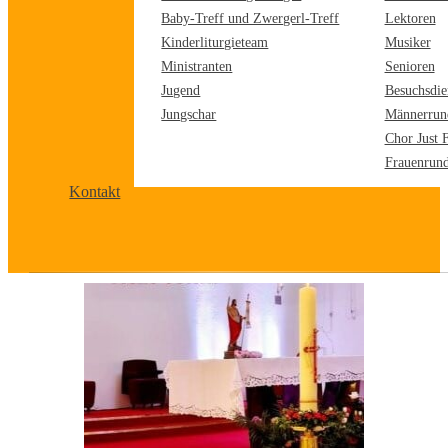
Baby-Treff und Zwergerl-Treff
Lektoren
Kinderliturgieteam
Musiker
Ministranten
Senioren
Jugend
Besuchsdie
Jungschar
Männerrun
Chor Just 
Frauenrun
Kontakt