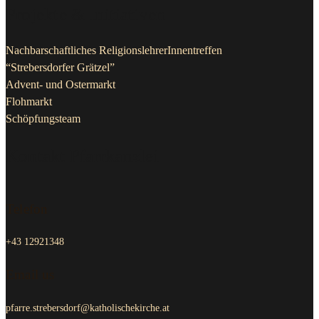
Projekte & Initiativen
Nachbarschaftliches ReligionslehrerInnentreffen
“Strebersdorfer Grätzel”
Advent- und Ostermarkt
Flohmarkt
Schöpfungsteam
Kontakt Pfarrkanzlei
Telefon
+43 12921348
Email us
pfarre.strebersdorf@katholischekirche.at