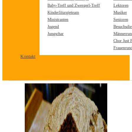
Baby-Treff und Zwergerl-Treff
Lektoren
Kinderliturgieteam
Musiker
Ministranten
Senioren
Jugend
Besuchsdie
Jungschar
Männerrun
Chor Just 
Frauenrun
Kontakt