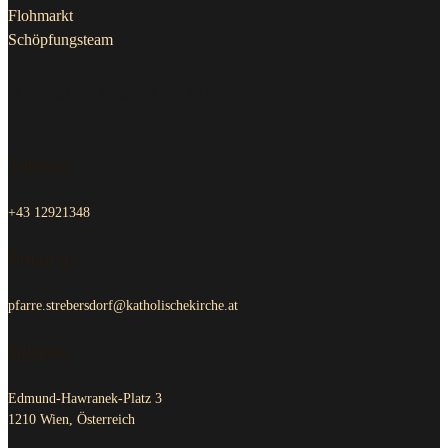
Flohmarkt
Schöpfungsteam
Kontakt Pfarrkanzlei
Telefon
+43 12921348
Email us
pfarre.strebersdorf@katholischekirche.at
Adresse
Edmund-Hawranek-Platz 3
1210 Wien, Österreich