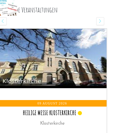
ommende Veranstaltungen
09 AUGUST 2026
09 AUGUS
IGE MESSE KLOSTERKIRCHE
HEILIGE M
Klosterkirche
Pfarrki