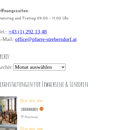
ffnungszeiten:
ienstag und Freitag 09.00 – 11.00 Uhr
el.:
+43 (1) 292 13 48
-Mail:
office@pfarre-strebersdorf.at
rchiv
rchiv
eranstaltungen für Erwachsene & Senioren
10. AUG. 2026
SENIORENRUNDE
Pfarrheim
10. AUG. 2026