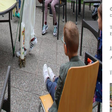
Ö
D
T
E
A
A
V