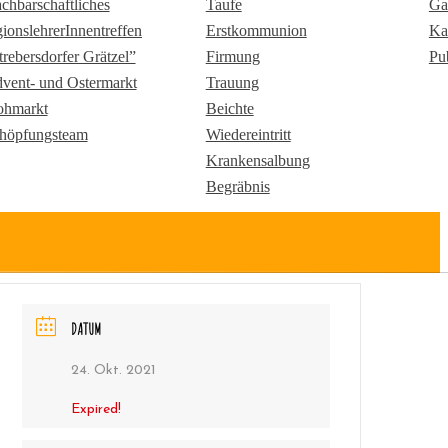
chbarschaftliches
Taufe
Ga
gionslehrerInnentreffen
Erstkommunion
Ka
trebersdorfer Grätzel”
Firmung
Pu
vent- und Ostermarkt
Trauung
ohmarkt
Beichte
höpfungsteam
Wiedereintritt
Krankensalbung
Begräbnis
DATUM
24. Okt. 2021
Expired!