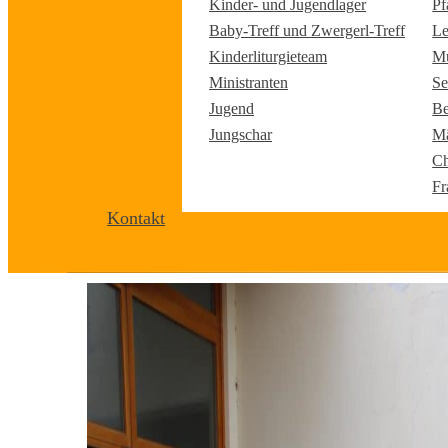
Kinder- und Jugendlager
Pf
Baby-Treff und Zwergerl-Treff
Le
Kinderliturgieteam
Mu
Ministranten
Se
Jugend
Be
Jungschar
Mä
Ch
Fr
Kontakt