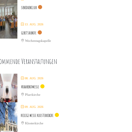
SENIORENCLUB
13. AUG. 2026
GEBETSRUNDE
Wochentagskapelle
ommende Veranstaltungen
08. AUG. 2026
VORABENDMESSE
Pfarrkirche
09. AUG. 2026
HEILIGE MESSE KLOSTERKIRCHE
Klosterkirche