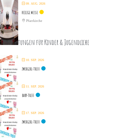
09. AUG. 2026
HEILIGE MESSE
Pfarrkirche
eranstaltungen für Kinder & Jugendliche
10. SEP. 2026
ZWERGERL-TREFF
11. SEP. 2026
BABY-TREFF
17. SEP. 2026
ZWERGERL-TREFF