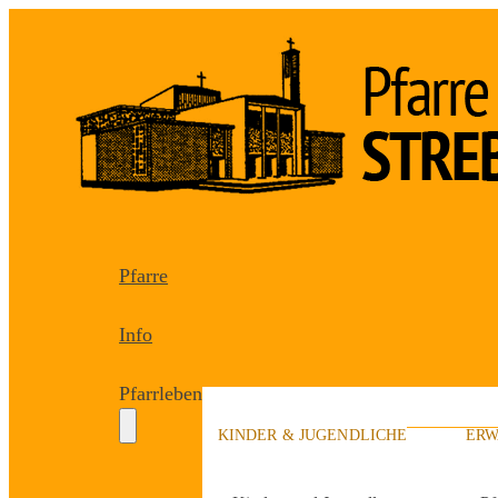
Pfarre
Info
Pfarrleben
KINDER & JUGENDLICHE
ERW