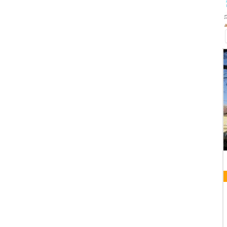
K
08 AUGUST 2026
VORABENDMESSE
HEIL
Pfarrkirche