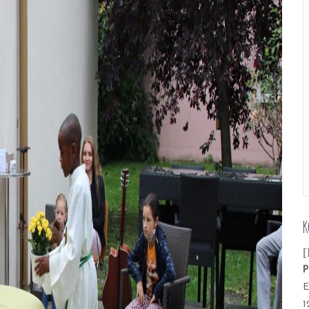
K
[
P
E
1