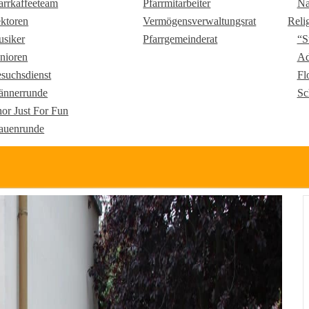
arrkaffeeteam
Pfarrmitarbeiter
Na
ktoren
Vermögensverwaltungsrat
Reli
siker
Pfarrgemeinderat
“S
nioren
Ad
suchsdienst
Fl
nnerrunde
Sc
or Just For Fun
auenrunde