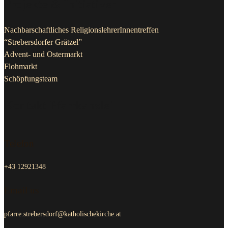
Projekte & Initiativen
Nachbarschaftliches ReligionslehrerInnentreffen
“Strebersdorfer Grätzel”
Advent- und Ostermarkt
Flohmarkt
Schöpfungsteam
Kontakt Pfarrkanzlei
Telefon
+43 12921348
Email us
pfarre.strebersdorf@katholischekirche.at