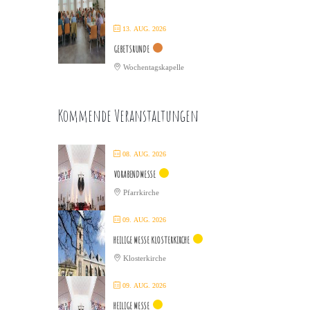
13. AUG. 2026
GEBETSRUNDE
Wochentagskapelle
Kommende Veranstaltungen
08. AUG. 2026
VORABENDMESSE
Pfarrkirche
09. AUG. 2026
HEILIGE MESSE KLOSTERKIRCHE
Klosterkirche
09. AUG. 2026
HEILIGE MESSE