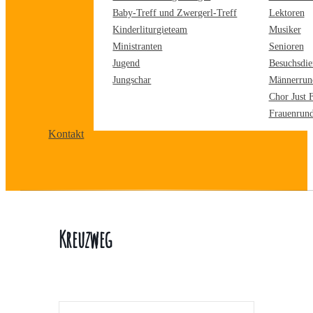
Baby-Treff und Zwergerl-Treff
Lektoren
Kinderliturgieteam
Musiker
Ministranten
Senioren
Jugend
Besuchsdie
Jungschar
Männerrun
Chor Just 
Frauenrun
Kontakt
Kreuzweg