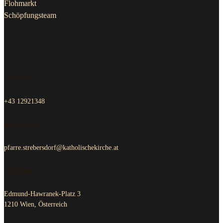
Flohmarkt
Schöpfungsteam
Kontakt Pfarrkanzlei
Telefon
+43 12921348
Email us
pfarre.strebersdorf@katholischekirche.at
Adresse
Edmund-Hawranek-Platz 3
1210 Wien, Österreich