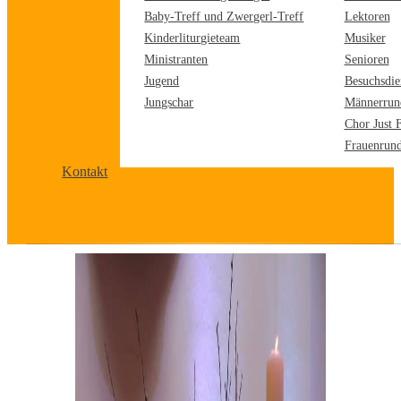
Baby-Treff und Zwergerl-Treff
Lektoren
Kinderliturgieteam
Musiker
Ministranten
Senioren
Jugend
Besuchsdie
Jungschar
Männerrun
Chor Just 
Frauenrun
Kontakt