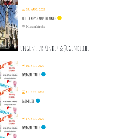
09. AUG. 2026
HEILIGE MESSE KLOSTERKIRCHE
Klosterkirche
eranstaltungen für Kinder & Jugendliche
10. SEP. 2026
ZWERGERL-TREFF
11. SEP. 2026
BABY-TREFF
17. SEP. 2026
ZWERGERL-TREFF