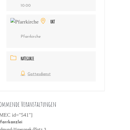
10:00
ORT
Pfarrkirche
KATEGORIE
Gottesdienst
ommende Veranstaltungen
MEC id="541"]
farrkanzlei
dmund-Hawranek-Platz 3