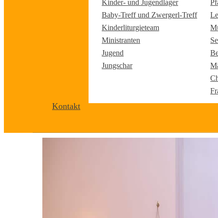
Kinder- und Jugendlager
Pf
Baby-Treff und Zwergerl-Treff
Le
Kinderliturgieteam
Mu
Ministranten
Se
Jugend
Be
Jungschar
Mä
Ch
Fr
Kontakt