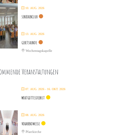
10. AUG. 2026
SENIORENCLUB
13. AUG. 2026
GEBETSRUNDE
Wochentagskapelle
ommende Veranstaltungen
07. AUG. 2026
- 16. OKT. 2026
WORTGOTTESDIENST
08. AUG. 2026
VORABENDMESSE
Pfarrkirche