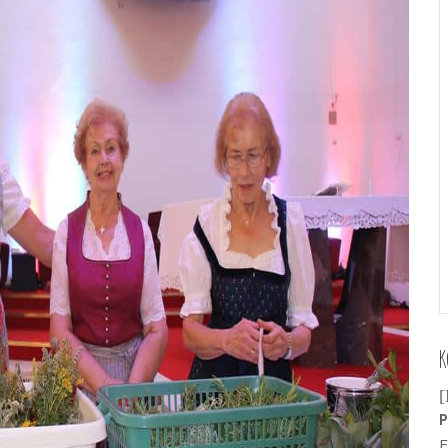
K
[
P
E