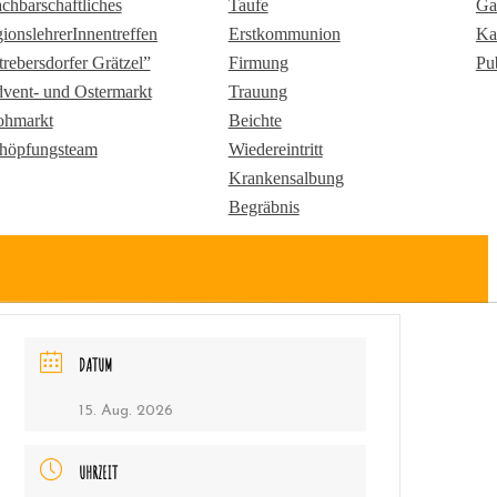
chbarschaftliches
Taufe
Ga
gionslehrerInnentreffen
Erstkommunion
Ka
trebersdorfer Grätzel”
Firmung
Pu
vent- und Ostermarkt
Trauung
ohmarkt
Beichte
höpfungsteam
Wiedereintritt
Krankensalbung
Begräbnis
DATUM
15. Aug. 2026
UHRZEIT