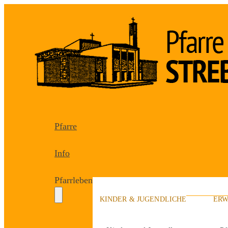
Pfarre
Info
Pfarrleben
KINDER & JUGENDLICHE
ERW