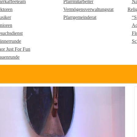
arrkaffeeteam
Pfarrmitarbeiter
Na
ktoren
Vermögensverwaltungsrat
Reli
siker
Pfarrgemeinderat
“S
nioren
Ad
suchsdienst
Fl
nnerrunde
Sc
or Just For Fun
auenrunde