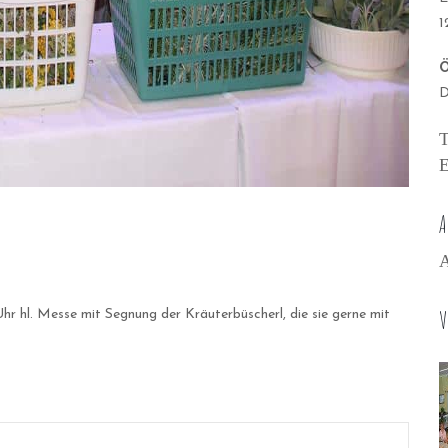
1
Ö
D
T
E
A
A
V
hr hl. Messe mit Segnung der Kräuterbüscherl, die sie gerne mit