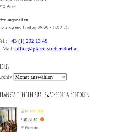
210 Wien
ffnungszeiten:
ienstag und Freitag 09.00 – 11.00 Uhr
el.:
+43 (1) 292 13 48
-Mail:
office@pfarre-strebersdorf.at
rchiv
rchiv
eranstaltungen für Erwachsene & Senioren
10. AUG. 2026
SENIORENRUNDE
Pfarrheim