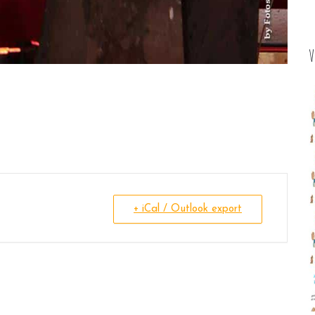
V
+ iCal / Outlook export
K