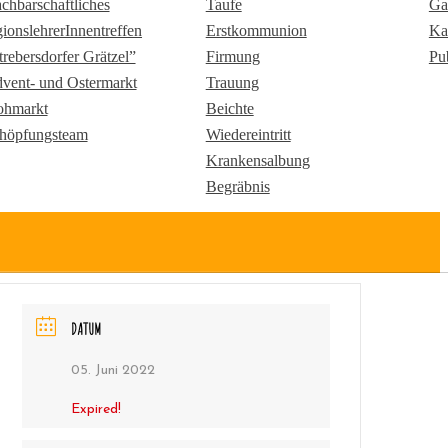
chbarschaftliches
Taufe
Ga
gionslehrerInnentreffen
Erstkommunion
Ka
trebersdorfer Grätzel”
Firmung
Pu
vent- und Ostermarkt
Trauung
ohmarkt
Beichte
höpfungsteam
Wiedereintritt
Krankensalbung
Begräbnis
DATUM
05. Juni 2022
Expired!