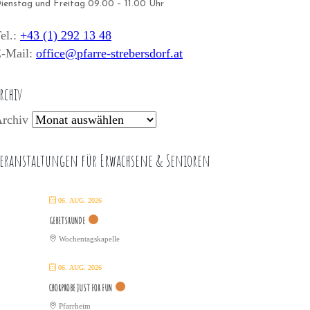
ienstag und Freitag 09.00 – 11.00 Uhr
el.:
+43 (1) 292 13 48
-Mail:
office@pfarre-strebersdorf.at
rchiv
rchiv
eranstaltungen für Erwachsene & Senioren
06. AUG. 2026
GEBETSRUNDE
Wochentagskapelle
06. AUG. 2026
CHORPROBE JUST FOR FUN
Pfarrheim