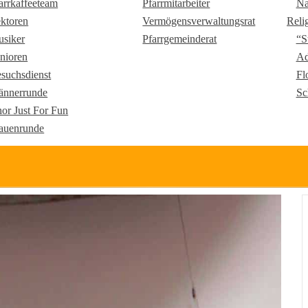
arrkaffeeteam
Pfarrmitarbeiter
Na
ktoren
Vermögensverwaltungsrat
Reli
siker
Pfarrgemeinderat
“S
nioren
Ad
suchsdienst
Fl
nnerrunde
Sc
or Just For Fun
auenrunde