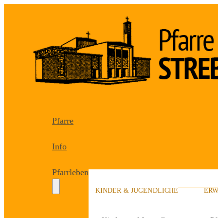
Pfarre
Info
Pfarrleben
KINDER & JUGENDLICHE
ERW