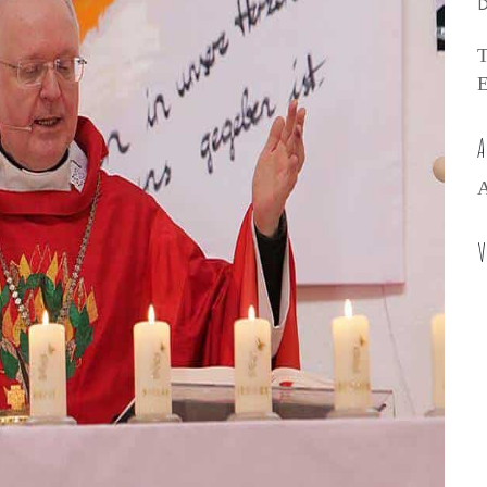
D
T
E
A
A
V