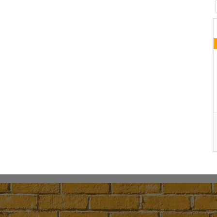
06 AUGUST 2026
CHORPROBE JUST FOR FUN
Pfarrheim
AILS
DETAILS