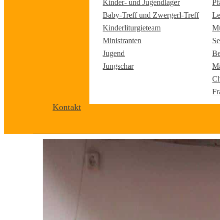
Kinder- und Jugendlager
Pf
Baby-Treff und Zwergerl-Treff
Le
Kinderliturgieteam
Mu
Ministranten
Se
Jugend
Be
Jungschar
Mä
Ch
Fr
Kontakt