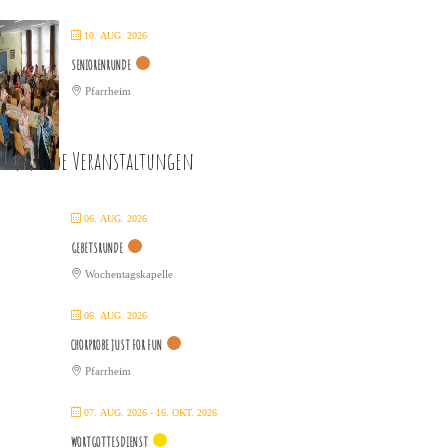
10. AUG. 2026
SENIORENRUNDE
Pfarrheim
ommende Veranstaltungen
06. AUG. 2026
GEBETSRUNDE
Wochentagskapelle
06. AUG. 2026
CHORPROBE JUST FOR FUN
Pfarrheim
07. AUG. 2026
- 16. OKT. 2026
WORTGOTTESDIENST