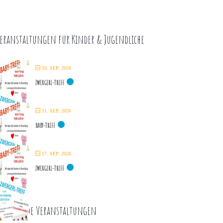
eranstaltungen für Kinder & Jugendliche
10. SEP. 2026
ZWERGERL-TREFF
11. SEP. 2026
BABY-TREFF
17. SEP. 2026
ZWERGERL-TREFF
ommende Veranstaltungen