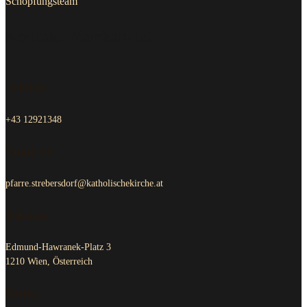
Schöpfungsteam
Kontakt Pfarrkanzlei
Telefon
+43 12921348
Email us
pfarre.strebersdorf@katholischekirche.at
Adresse
Edmund-Hawranek-Platz 3
1210 Wien, Österreich
Zeiten