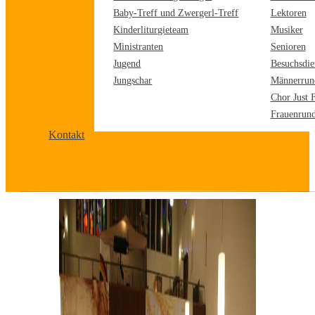
Baby-Treff und Zwergerl-Treff
Lektoren
Kinderliturgieteam
Musiker
Ministranten
Senioren
Jugend
Besuchsdie
Jungschar
Männerrun
Chor Just 
Frauenrun
Kontakt