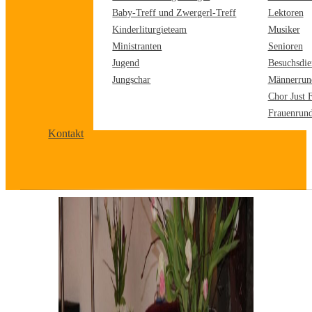
Baby-Treff und Zwergerl-Treff
Lektoren
Kinderliturgieteam
Musiker
Ministranten
Senioren
Jugend
Besuchsdie
Jungschar
Männerrun
Chor Just 
Frauenrun
Kontakt