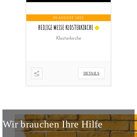
09 AUGUST 2026
RCHE
HEILIGE MESSE
Pfarrkirche
ETAILS
DETAILS
Wir brauchen Ihre Hilfe