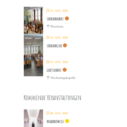
10. AUG. 2026
SENIORENRUNDE
Pfarrheim
10. AUG. 2026
SENIORENCLUB
13. AUG. 2026
GEBETSRUNDE
Wochentagskapelle
Kommende Veranstaltungen
08. AUG. 2026
VORABENDMESSE