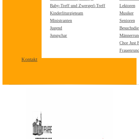
Baby-Treff und Zwergerl-Treff
Lektoren
Kinderliturgieteam
Musiker
Ministranten
Senioren
Jugend
Besuchsdie
Jungschar
Männerrun
Chor Just 
Frauenrun
Kontakt