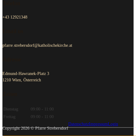
Telefon
+43 12921348
Email us
pfarre.strebersdorf@katholischekirche.at
Adresse
Edmund-Hawranek-Platz 3
1210 Wien, Österreich
Zeiten
Dienstag
09:00 - 11:00
Freitag
09:00 - 11:00
Datenschutz
Impressum
Login
Copyright 2026 © Pfarre Strebersdorf