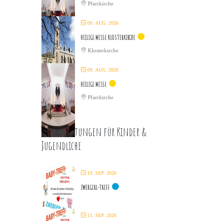
Pfarrkirche
09. AUG. 2026
HEILIGE MESSE KLOSTERKIRCHE
Klosterkirche
09. AUG. 2026
HEILIGE MESSE
Pfarrkirche
Veranstaltungen für Kinder &
Jugendliche
10. SEP. 2026
ZWERGERL-TREFF
11. SEP. 2026